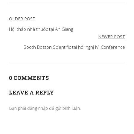
Điều
OLDER POST
hướng
Hội thảo nhà thuốc tại An Giang
NEWER POST
bài
Booth Boston Scientific tại hội nghị IVI Conference
viết
0 COMMENTS
LEAVE A REPLY
Bạn phải
đăng nhập
để gửi bình luận.