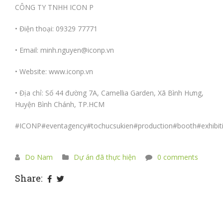
CÔNG TY TNHH ICON P
• Điện thoại: 09329 77771
• Email: minh.nguyen@iconp.vn
• Website:
www.iconp.vn
• Địa chỉ: Số 44 đường 7A, Camellia Garden, Xã Bình Hưng,
Huyện Bình Chánh, TP.HCM
#ICONP
#eventagency
#tochucsukien
#production
#booth
#exhibit
Do Nam
Dự án đã thực hiện
0 comments
Share: