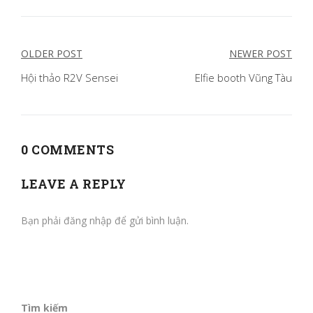
Điều
OLDER POST
NEWER POST
hướng
Hội thảo R2V Sensei
Elfie booth Vũng Tàu
bài
viết
0 COMMENTS
LEAVE A REPLY
Bạn phải
đăng nhập
để gửi bình luận.
Tìm kiếm