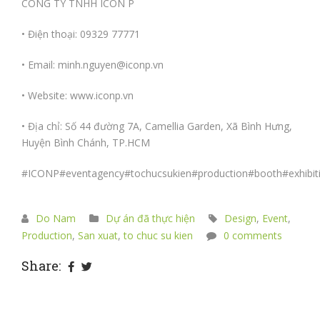
CÔNG TY TNHH ICON P
• Điện thoại: 09329 77771
• Email: minh.nguyen@iconp.vn
• Website:
www.iconp.vn
• Địa chỉ: Số 44 đường 7A, Camellia Garden, Xã Bình Hưng,
Huyện Bình Chánh, TP.HCM
#ICONP
#eventagency
#tochucsukien
#production
#booth
#exhibit
Do Nam
Dự án đã thực hiện
Design
,
Event
,
Production
,
San xuat
,
to chuc su kien
0 comments
Share: