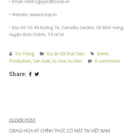
• Email: minh.nguyen@iconp.vn
• Website:
www.iconp.vn
• Địa chỉ: Số 44 đường 7A, Camellia Garden, Xã Bình Hưng,
Huyện Bình Chánh, TP.HCM
Do Trang
Dự án đã thực hiện
Event
,
Production
,
San xuat
,
to chuc su kien
0 comments
Share:
Điều
OLDER POST
hướng
OBAGI HOA KỲ CHÍNH THỨC CÓ MẶT TẠI VIỆT NAM