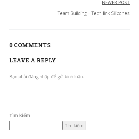
NEWER POST
bài
Team Building – Tech-link Silicones
viết
0 COMMENTS
LEAVE A REPLY
Bạn phải
đăng nhập
để gửi bình luận.
Tìm kiếm
Tìm kiếm