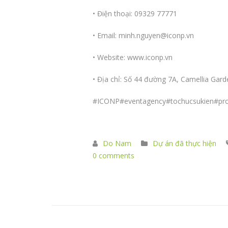
• Điện thoại: 09329 77771
• Email: minh.nguyen@iconp.vn
• Website:
www.iconp.vn
• Địa chỉ: Số 44 đường 7A, Camellia Ga
#ICONP
#eventagency
#tochucsukien
#pr
Do Nam
Dự án đã thực hiện
0 comments