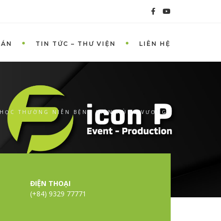
 ÁN
TIN TỨC – THƯ VIỆN
LIÊN HỆ
 HỌC THƯỜNG NIÊN BỆNH VIỆN HÙNG VƯƠNG
ĐIỆN THOẠI
(+84) 9329 77771