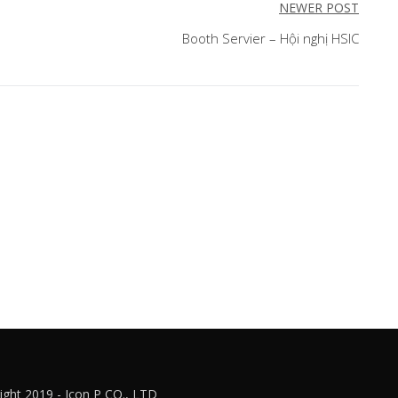
NEWER POST
Booth Servier – Hội nghị HSIC
ght 2019 - Icon P CO., LTD