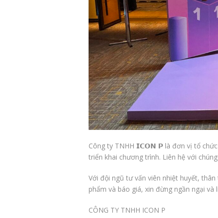
Công ty TNHH 𝗜𝗖𝗢𝗡 𝗣 là đơn vị tổ chức
triển khai chương trình. Liên hệ với chúng
Với đội ngũ tư vấn viên nhiệt huyết, thâ
phẩm và báo giá, xin đừng ngần ngại và li
CÔNG TY TNHH ICON P