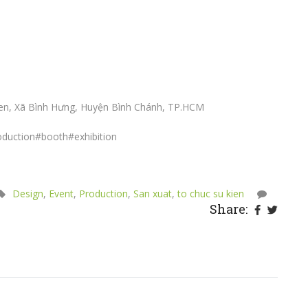
rden, Xã Bình Hưng, Huyện Bình Chánh, TP.HCM
oduction
#booth
#exhibition
Design
,
Event
,
Production
,
San xuat
,
to chuc su kien
Share: