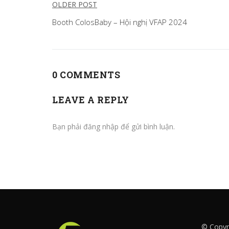
Điều
OLDER POST
hướng
Booth ColosBaby – Hội nghị VFAP 2024
bài
viết
0 COMMENTS
LEAVE A REPLY
Bạn phải
đăng nhập
để gửi bình luận.
© Copyri