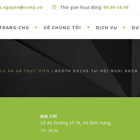
h.nguyen@iconp.vn
Thời gian hoạt động:
08:00-18:00
TRANG CHỦ
VỀ CHÚNG TÔI
DỊCH VỤ
DỰ
DỰ ÁN ĐÃ THỰC HIỆN
BOOTH ROCHE TẠI HỘI NGHỊ KHOA
ĐỊA CHỈ
Số 44, Đường số 7A, Xã Bình Hưng,
TP. HCM